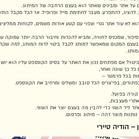
ם על אתר ומבינים שאתר הוא בעצם הרחבה של המיתוג.
 להציג, להתפרע. מעבר לחתימת מייל ופרופיל. אז הכל מקבל הת
וא לא עוד אתר גנרי וצפוי עם קטע אודות משמים, לקוחות ממליצים
פור, שמכניס לחוויה, ומביא להכרות וחיבור הרבה יותר עמוקה ע
בעצם המקום שמאפשר למותג לקבל ביטוי לרוח המותג, למה שקד
ותג.
ביטוי? אם מפתחים נכון את האתר על בסיס הקונספט עליו הוא יושב
כל כך שונה ואחר,
ות בכל פרמטר –
כפתורים, בפי'צרים הכל סובב ומשלים ומרחיב את הקונספט.
 קורה בפועל.
אתרי מעצבות,
חד ליד השני כדי להבין מה בעצם יוצר את השוני.
נותנות מוצר זהה – מיתוג ופרסום.
– הודיה טיירי