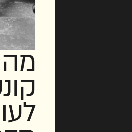
מה 
קונ
לעו