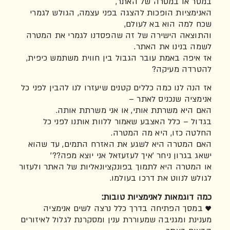
במסר או במטרה של האתר,
האנימציות הופכות להצגה בפני עצמה, הגולש לגמרי
שכח למה הוא בא לעולם,
והתוצאה הישירה של זה שהפסדנו לגמרי את המטרה
לשמה בנינו את האתר.
אז איפה באמת עובר הגבול בין חווית משתמש כיפית,
להטרדה מעיקה?
אז הנה לנו כמה כללים קטנים שיעזרו לנו להבין לפני כל
אנימציה שנכניס לאתר –
האם היא משרתת אותי, או אני משרתת אותה.
בגדול – כלל האצבע שאמור ללוות אותנו לפני כל
החלטה כזו, היא מה המטרה.
האם המטרה היא לשגע את האזרח התמים, עד שהוא
ישאג בגרון ניחר 'איך לעזעזאל אני יוצא מפה??'
או המטרה היא לתמוך בפונקציונאליות של האתר ולעזור
לגולש לנווט את דרכו בעולמו.
כמה דוגמאות לאנימציות טובות:
♥ במסך הפתיחה בדרך כלל נרצה לשים אנימציה
מענינת ומגניבה שמעוררת ענין ומסקרנת לגלול לאיזורים