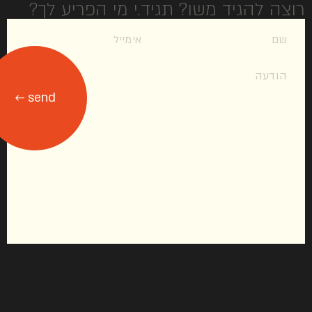
רוצה להגיד משו? תגיד.י מי הפריע לך?
send ←